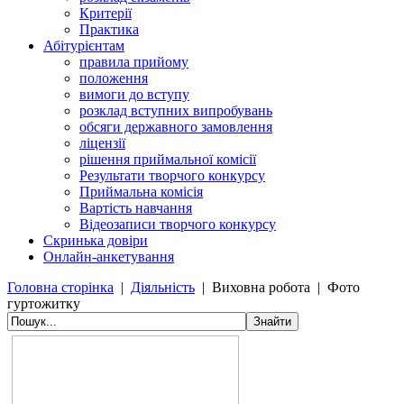
Критерії
Практика
Абітурієнтам
правила прийому
положення
вимоги до вступу
розклад вступних випробувань
обсяги державного замовлення
ліцензії
рішення приймальної комісії
Результати творчого конкурсу
Приймальна комісія
Вартість навчання
Відеозаписи творчого конкурсу
Скринька довіри
Онлайн-анкетування
Головна сторінка
|
Діяльність
|
Виховна робота
|
Фото
гуртожитку