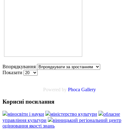
Впорядкування
Показати
Powered by
Phoca Gallery
Корисні посилання
міносвіти і науки
міністерство культури
обласне
управління культури
вінницький регіональний центр
оцінювання якості знань