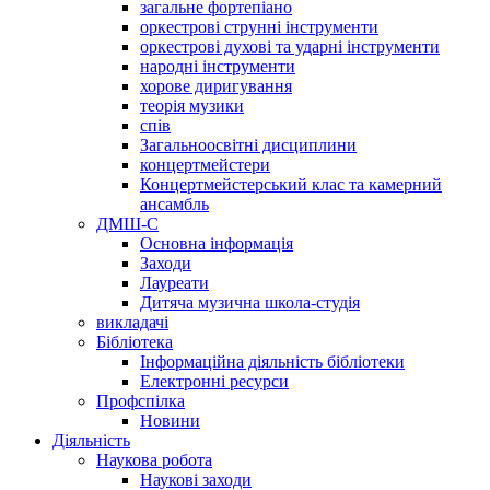
загальне фортепіано
оркестрові струнні інструменти
оркестрові духові та ударні інструменти
народні інструменти
хорове диригування
теорія музики
спів
Загальноосвітні дисциплини
концертмейстери
Концертмейстерський клас та камерний
ансамбль
ДМШ-С
Основна інформація
Заходи
Лауреати
Дитяча музична школа-студія
викладачі
Бібліотека
Інформаційна діяльність бібліотеки
Електронні ресурси
Профспілка
Новини
Діяльність
Наукова робота
Наукові заходи