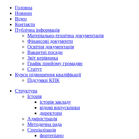
Головна
Новини
Відео
Контакти
Публічна інформація
Матеріально-технічна документація
Фінансові документи
Освітня документація
Вакантні посади
Звіт керівника
Графік прийому громадян
Статут
Курси підвищення кваліфікації
Підсумки КПК
Структура
Історія
історія закладу
відомі випускники
директори
Адміністрація
Методична рада
Спеціалізація
фортепіано