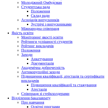
Молодіжний Омбудсман
Студентська рада
Положення
Склад ради
Асоціація випускників
Зустрічі з випускниками
Міжнародна співпраця
Якість освіти
Моніторинг якості освіти
Рейтинги успішності студентів
Рейтинг викладачів
Положення
Заходи
Анкетування
Документація
Академічна доброчесність
Антикорупційні заходи
Підвищення кваліфікації, атестація та сертифікати
викладачів
Підвищення кваліфікації та стажування
Атестація
Співпраця зі стейкхолдерами
Відділення бакалаврату
Про навчання
Освітні програми