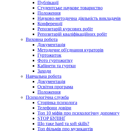
Публікації
Студентське наукове товариство
Положення
Науково-методична діяльність викладачів
Конференції
Репозитарій курсових робіт
Репозитарій кваліфікаційних робіт
Виховна робота
Документація
Методичне об'єднання кураторів
Гуртожиток
Фото гуртожитку
Кабінети та гуртки
Заходи
Навчальна робота
Документація
Освітня програма
Положення
Психологічна служба
Сторінка психолога
Телефони довіри
Топ 10 міфів про психологічну допомогу
STOP БУЛІНҐ
Що таке hard та soft skills?
Топ фільмів про музикантів