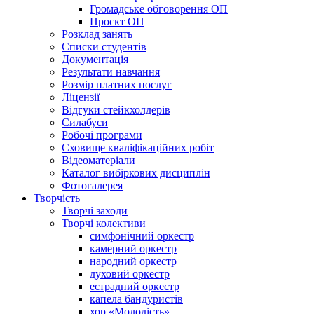
Громадське обговорення ОП
Проєкт ОП
Розклад занять
Списки студентів
Документація
Результати навчання
Розмір платних послуг
Ліцензії
Відгуки стейкхолдерів
Силабуси
Робочі програми
Сховище кваліфікаційних робіт
Відеоматеріали
Каталог вибіркових дисциплін
Фотогалерея
Творчість
Творчі заходи
Творчі колективи
симфонічний оркестр
камерний оркестр
народний оркестр
духовий оркестр
естрадний оркестр
капела бандуристів
хор «Молодість»