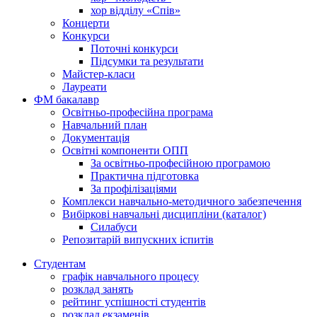
хор відділу «Спів»
Концерти
Конкурси
Поточні конкурси
Підсумки та результати
Майстер-класи
Лауреати
ФМ бакалавр
Освітньо-професійна програма
Навчальний план
Документація
Освітні компоненти ОПП
За освітньо-професійною програмою
Практична підготовка
За профілізаціями
Комплекси навчально-методичного забезпечення
Вибіркові навчальні дисципліни (каталог)
Силабуси
Репозитарій випускних іспитів
Студентам
графік навчального процесу
розклад занять
рейтинг успішності студентів
розклад екзаменів