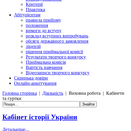
Критерії
Практика
Абітурієнтам
правила прийому
положення
вимоги до вступу
розклад вступних випробувань
обсяги державного замовлення
ліцензії
рішення приймальної комісії
Результати творчого конкурсу
Приймальна комісія
Вартість навчання
Відеозаписи творчого конкурсу
Скринька довіри
Онлайн-анкетування
Головна сторінка
|
Діяльність
|
Виховна робота
|
Кабінети
та гуртки
Кабінет історії України
Детальніше...