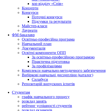
хор відділу «Спів»
Концерти
Конкурси
Поточні конкурси
Підсумки та результати
Майстер-класи
Лауреати
ФМ бакалавр
Освітньо-професійна програма
Навчальний план
Документація
Освітні компоненти ОПП
За освітньо-професійною програмою
Практична підготовка
За профілізаціями
Комплекси навчально-методичного забезпечення
Вибіркові навчальні дисципліни (каталог)
Силабуси
Репозитарій випускних іспитів
Студентам
графік навчального процесу
розклад занять
рейтинг успішності студентів
розклад екзаменів