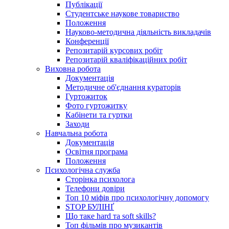
Публікації
Студентське наукове товариство
Положення
Науково-методична діяльність викладачів
Конференції
Репозитарій курсових робіт
Репозитарій кваліфікаційних робіт
Виховна робота
Документація
Методичне об'єднання кураторів
Гуртожиток
Фото гуртожитку
Кабінети та гуртки
Заходи
Навчальна робота
Документація
Освітня програма
Положення
Психологічна служба
Сторінка психолога
Телефони довіри
Топ 10 міфів про психологічну допомогу
STOP БУЛІНҐ
Що таке hard та soft skills?
Топ фільмів про музикантів