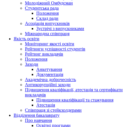
Молодіжний Омбудсман
Студентська рада
Положення
Склад ради
Асоціація випускників
Зустрічі з випускниками
Міжнародна співпраця
Якість освіти
Моніторинг якості освіти
Рейтинги успішності студентів
Рейтинг викладачів
Положення
Заходи
Анкетування
Документація
Академічна доброчесність
Антикорупційні заходи
Підвищення кваліфікації, атестація та сертифікати
викладачів
Підвищення кваліфікації та стажування
Атестація
Співпраця зі стейкхолдерами
Відділення бакалаврату
Про навчання
Освітні програми