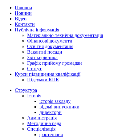
Головна
Новини
Відео
Контакти
Публічна інформація
Матеріально-технічна документація
Фінансові документи
Освітня документація
Вакантні посади
Звіт керівника
Графік прийому громадян
Статут
Курси підвищення кваліфікації
Підсумки КПК
Структура
Історія
історія закладу
відомі випускники
директори
Адміністрація
Методична рада
Спеціалізація
фортепіано