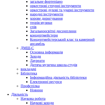
загальне фортепіано
оркестрові струнні інструменти
оркестрові духові та ударні інструменти
народні інструменти
хорове диригування
теорія музики
спів
Загальноосвітні дисциплини
концертмейстери
Концертмейстерський клас та камерний
ансамбль
ДМШ-С
Основна інформація
Заходи
Лауреати
Дитяча музична школа-студія
викладачі
Бібліотека
Інформаційна діяльність бібліотеки
Електронні ресурси
Профспілка
Новини
Діяльність
Наукова робота
Наукові заходи