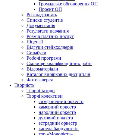
Громадське обговорення ОП
Проєкт ОП
Розклад занять
Списки студентів
Документація
Результати навчання
Розмір платних послуг
Ліцензії
Відгуки стейкхолдерів
Силабуси
Робочі програми
Сховище кваліфікаційних робіт
Відеоматеріали
Каталог вибіркових дисциплін
Фотогалерея
Творчість
Творчі заходи
Творчі колективи
симфонічний оркестр
камерний оркестр
народний оркестр
духовий оркестр
естрадний оркестр
капела бандуристів
хор «Молодість»