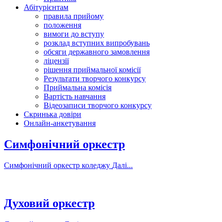
Абітурієнтам
правила прийому
положення
вимоги до вступу
розклад вступних випробувань
обсяги державного замовлення
ліцензії
рішення приймальної комісії
Результати творчого конкурсу
Приймальна комісія
Вартість навчання
Відеозаписи творчого конкурсу
Скринька довіри
Онлайн-анкетування
Симфонічний оркестр
Симфонічний оркестр коледжу
Далі...
Духовий оркестр