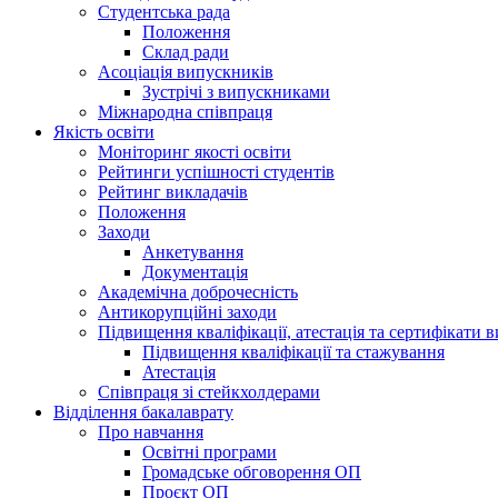
Студентська рада
Положення
Склад ради
Асоціація випускників
Зустрічі з випускниками
Міжнародна співпраця
Якість освіти
Моніторинг якості освіти
Рейтинги успішності студентів
Рейтинг викладачів
Положення
Заходи
Анкетування
Документація
Академічна доброчесність
Антикорупційні заходи
Підвищення кваліфікації, атестація та сертифікати в
Підвищення кваліфікації та стажування
Атестація
Співпраця зі стейкхолдерами
Відділення бакалаврату
Про навчання
Освітні програми
Громадське обговорення ОП
Проєкт ОП