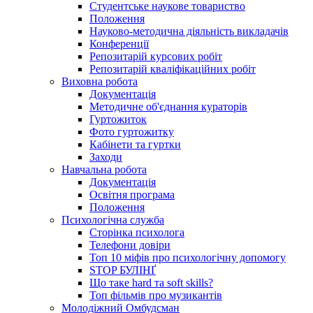
Студентське наукове товариство
Положення
Науково-методична діяльність викладачів
Конференції
Репозитарій курсових робіт
Репозитарій кваліфікаційних робіт
Виховна робота
Документація
Методичне об'єднання кураторів
Гуртожиток
Фото гуртожитку
Кабінети та гуртки
Заходи
Навчальна робота
Документація
Освітня програма
Положення
Психологічна служба
Сторінка психолога
Телефони довіри
Топ 10 міфів про психологічну допомогу
STOP БУЛІНҐ
Що таке hard та soft skills?
Топ фільмів про музикантів
Молодіжний Омбудсман