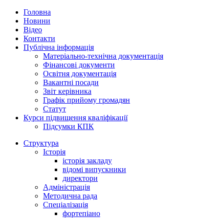
Головна
Новини
Відео
Контакти
Публічна інформація
Матеріально-технічна документація
Фінансові документи
Освітня документація
Вакантні посади
Звіт керівника
Графік прийому громадян
Статут
Курси підвищення кваліфікації
Підсумки КПК
Структура
Історія
історія закладу
відомі випускники
директори
Адміністрація
Методична рада
Спеціалізація
фортепіано