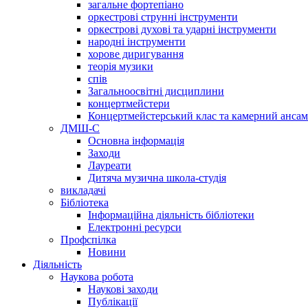
загальне фортепіано
оркестрові струнні інструменти
оркестрові духові та ударні інструменти
народні інструменти
хорове диригування
теорія музики
спів
Загальноосвітні дисциплини
концертмейстери
Концертмейстерський клас та камерний анса
ДМШ-С
Основна інформація
Заходи
Лауреати
Дитяча музична школа-студія
викладачі
Бібліотека
Інформаційна діяльність бібліотеки
Електронні ресурси
Профспілка
Новини
Діяльність
Наукова робота
Наукові заходи
Публікації