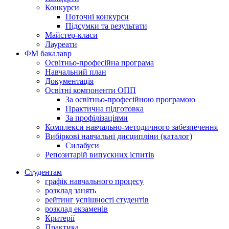
Конкурси
Поточні конкурси
Підсумки та результати
Майстер-класи
Лауреати
ФМ бакалавр
Освітньо-професійна програма
Навчальний план
Документація
Освітні компоненти ОПП
За освітньо-професійною програмою
Практична підготовка
За профілізаціями
Комплекси навчально-методичного забезпечення
Вибіркові навчальні дисципліни (каталог)
Силабуси
Репозитарій випускних іспитів
Студентам
графік навчального процесу
розклад занять
рейтинг успішності студентів
розклад екзаменів
Критерії
Практика