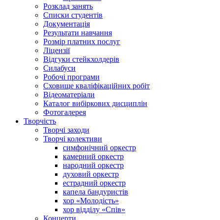
Розклад занять
Списки студентів
Документація
Результати навчання
Розмір платних послуг
Ліцензії
Відгуки стейкхолдерів
Силабуси
Робочі програми
Сховище кваліфікаційних робіт
Відеоматеріали
Каталог вибіркових дисциплін
Фотогалерея
Творчість
Творчі заходи
Творчі колективи
симфонічний оркестр
камерний оркестр
народний оркестр
духовий оркестр
естрадний оркестр
капела бандуристів
хор «Молодість»
хор відділу «Спів»
Концерти