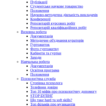
Публікації
Студентське наукове товариство
Положення
Науково-методична діяльність викладачів
Конференції
Репозитарій курсових робіт
Репозитарій кваліфікаційних робіт
Виховна робота
Документація
Методичне об'єднання кураторів
Гуртожиток
Фото гуртожитку
Кабінети та гуртки
Заходи
Навчальна робота
Документація
Освітня програма
Положення
Психологічна служба
Сторінка психолога
Телефони довіри
Топ 10 міфів про психологічну допомогу
STOP БУЛІНҐ
Що таке hard та soft skills?
Топ фільмів про музикантів