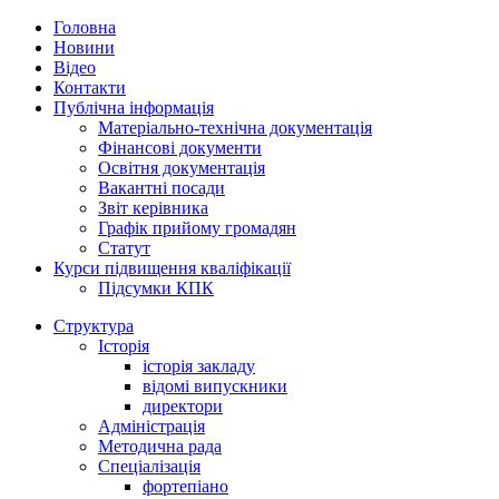
Головна
Новини
Відео
Контакти
Публічна інформація
Матеріально-технічна документація
Фінансові документи
Освітня документація
Вакантні посади
Звіт керівника
Графік прийому громадян
Статут
Курси підвищення кваліфікації
Підсумки КПК
Структура
Історія
історія закладу
відомі випускники
директори
Адміністрація
Методична рада
Спеціалізація
фортепіано