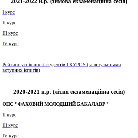
2021-2022 н.р. (
зимова екзаменаційна сесія
)
І курс
ІІ курс
ІІІ курс
ІV курс
Рейтинг успішності студентів I КУРСУ (за результатами
вступних іспитів)
2020-2021 н.р. (
літня екзаменаційна сесія
)
ОПС "ФАХОВИЙ МОЛОДШИЙ БАКАЛАВР"
II курс
III курс
IV курс