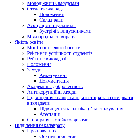
Молодіжний Омбудсман
Студентська рада
Положення
Склад ради
Асоціація випускників
Зустрічі з випускниками
Міжнародна співпраця
Якість освіти
Моніторинг якості освіти
Рейтинги успішності студентів
Рейтинг викладачів
Положення
Заходи
Анкетування
Документація
Академічна доброчесність
Антикорупційні заходи
Підвищення кваліфікації, атестація та сертифікати
викладачів
Підвищення кваліфікації та стажування
Атестація
Співпраця зі стейкхолдерами
Відділення бакалаврату
Про навчання
Освітні програми