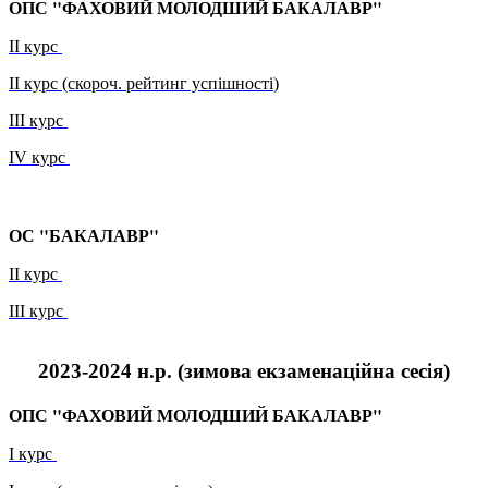
ОПС "ФАХОВИЙ МОЛОДШИЙ БАКАЛАВР"
ІІ курс
ІІ курс (скороч. рейтинг успішності
)
ІІІ курс
IV курс
ОС "БАКАЛАВР"
ІІ курс
ІІІ курс
2023-2024 н.р.
(зимова
екзаменаційна сесія
)
ОПС "ФАХОВИЙ МОЛОДШИЙ БАКАЛАВР"
I курс