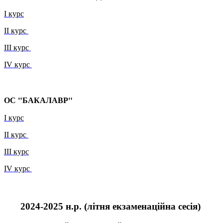
I курс
ІІ курс
ІІІ курс
I
V курс
ОС "БАКАЛАВР"
І курс
ІІ курс
ІІІ курс
IV курс
2024-2025 н.р.
(літня
екзаменаційна сесія
)