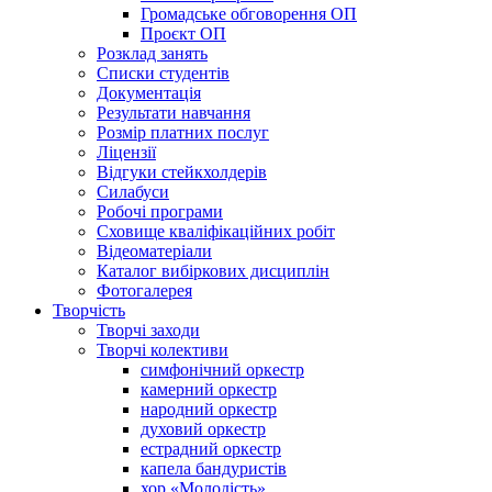
Громадське обговорення ОП
Проєкт ОП
Розклад занять
Списки студентів
Документація
Результати навчання
Розмір платних послуг
Ліцензії
Відгуки стейкхолдерів
Силабуси
Робочі програми
Сховище кваліфікаційних робіт
Відеоматеріали
Каталог вибіркових дисциплін
Фотогалерея
Творчість
Творчі заходи
Творчі колективи
симфонічний оркестр
камерний оркестр
народний оркестр
духовий оркестр
естрадний оркестр
капела бандуристів
хор «Молодість»