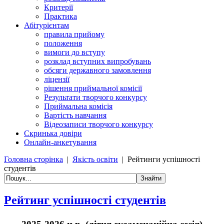
Критерії
Практика
Абітурієнтам
правила прийому
положення
вимоги до вступу
розклад вступних випробувань
обсяги державного замовлення
ліцензії
рішення приймальної комісії
Результати творчого конкурсу
Приймальна комісія
Вартість навчання
Відеозаписи творчого конкурсу
Скринька довіри
Онлайн-анкетування
Головна сторінка
|
Якість освіти
|
Рейтинги успішності
студентів
Рейтинг успішності студентів