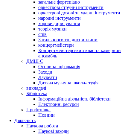
загальне фортепіано
оркестрові струнні інструменти
оркестрові духові та ударні інструменти
народні інструменти
хорове диригування
теорія музики
спів
Загальноосвітні дисциплини
концертмейстери
Концертмейстерський клас та камерний
ансамбль
ДМШ-С
Основна інформація
Заходи
Лауреати
Дитяча музична школа-студія
викладачі
Бібліотека
Інформаційна діяльність бібліотеки
Електронні ресурси
Профспілка
Новини
Діяльність
Наукова робота
Наукові заходи