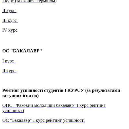
I курс (за скороч. терміном
)
ІІ курс
ІІІ курс
ІV курс
ОС "БАКАЛАВР"
І курс
ІІ курс
Рейтинг успішності студентів I КУРСУ (за результатами
вступних іспитів)
ОПС "Фаховий молодший бакалавр" I курс рейтинг
успішності
ОС "Бакалавр" І курс рейтинг успішності