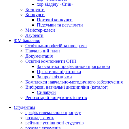
хор відділу «Спів»
Концерти
Конкурси
Поточні конкурси
Підсумки та результати
Майстер-класи
Лауреати
ФМ бакалавр
Освітньо-професійна програма
Навчальний план
Документація
Освітні компоненти ОПП
За освітньо-професійною програмою
Практична підготовка
За профілізаціями
Комплекси навчально-методичного забезпечення
Вибіркові навчальні дисципліни (каталог)
Силабуси
Репозитарій випускних іспитів
Студентам
графік навчального процесу
розклад занять
рейтинг успішності студентів
розклад екзаменів