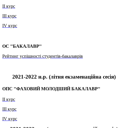
ІІ курс
ІІІ курс
ІV курс
ОС "БАКАЛАВР"
Рейтинг успішності студентів-бакалаврів
2021-2022 н.р. (
літня екзаменаційна сесія
)
ОПС "ФАХОВИЙ МОЛОДШИЙ БАКАЛАВР"
ІІ курс
ІІІ курс
IV курс