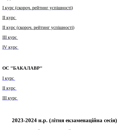
І курс (скороч. рейтинг успішності
)
ІІ курс
ІІ курс (скороч. рейтинг успішності
)
ІІІ курс
IV курс
ОС "БАКАЛАВР"
І курс
ІІ курс
ІІІ курс
2023-2024 н.р.
(літня
екзаменаційна сесія
)