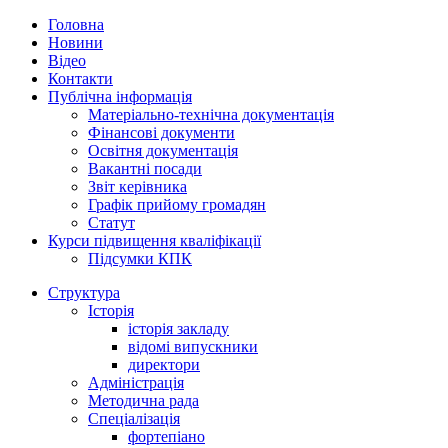
Головна
Новини
Відео
Контакти
Публічна інформація
Матеріально-технічна документація
Фінансові документи
Освітня документація
Вакантні посади
Звіт керівника
Графік прийому громадян
Статут
Курси підвищення кваліфікації
Підсумки КПК
Структура
Історія
історія закладу
відомі випускники
директори
Адміністрація
Методична рада
Спеціалізація
фортепіано