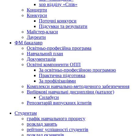
хор відділу «Спів»
Концерти
Конкурси
Поточні конкурси
Підсумки та результати
Майстер-класи
Лауреати
ФМ бакалавр
Освітньо-професійна програма
Навчальний план
Документація
Освітні компоненти ОПП
За освітньо-професійною програмою
Практична підготовка
За профілізаціями
Комплекси навчально-методичного забезпечення
Вибіркові навчальні дисципліни (каталог)
Силабуси
Репозитарій випускних іспитів
Студентам
графік навчального процесу
розклад занять
рейтинг успішності студентів
розклад екзаменів