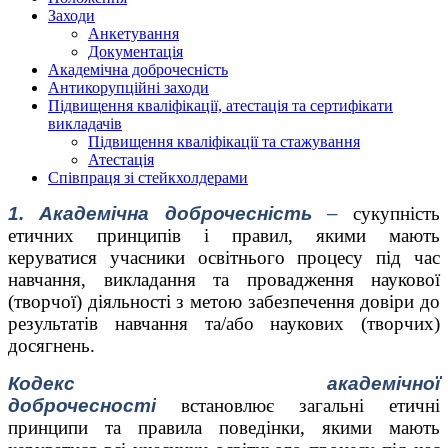
Заходи
Анкетування
Документація
Академічна доброчесність
Антикорупційні заходи
Підвищення кваліфікації, атестація та сертифікати
викладачів
Підвищення кваліфікації та стажування
Атестація
Співпраця зі стейкхолдерами
1. Академічна доброчесність
–
сукупність
етичних принципів і правил, якими мають
керуватися учасники освітнього процесу під час
навчання, викладання та провадження наукової
(творчої) діяльності з метою забезпечення довіри до
результатів навчання та/або наукових (творчих)
досягнень.
Кодекс академічної
доброчесності
встановлює загальні етичні
принципи та правила поведінки, якими мають