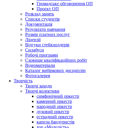
Громадське обговорення ОП
Проєкт ОП
Розклад занять
Списки студентів
Документація
Результати навчання
Розмір платних послуг
Ліцензії
Відгуки стейкхолдерів
Силабуси
Робочі програми
Сховище кваліфікаційних робіт
Відеоматеріали
Каталог вибіркових дисциплін
Фотогалерея
Творчість
Творчі заходи
Творчі колективи
симфонічний оркестр
камерний оркестр
народний оркестр
духовий оркестр
естрадний оркестр
капела бандуристів
хор «Молодість»