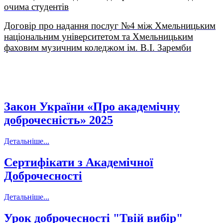
очима студентів
Договір про надання послуг №4 між Хмельницьким
національним університетом та Хмельницьким
фаховим музичним коледжом ім. В.І. Заремби
Закон України «Про академічну
доброчесність» 2025
Детальніше...
Сертифікати з Академічної
Доброчесності
Детальніше...
Урок доброчесності "Твій вибір"