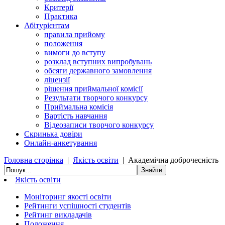
Критерії
Практика
Абітурієнтам
правила прийому
положення
вимоги до вступу
розклад вступних випробувань
обсяги державного замовлення
ліцензії
рішення приймальної комісії
Результати творчого конкурсу
Приймальна комісія
Вартість навчання
Відеозаписи творчого конкурсу
Скринька довіри
Онлайн-анкетування
Головна сторінка
|
Якість освіти
|
Академічна доброчесність
Якість освіти
Моніторинг якості освіти
Рейтинги успішності студентів
Рейтинг викладачів
Положення