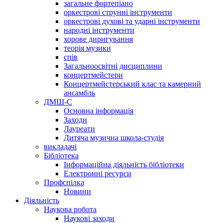
загальне фортепіано
оркестрові струнні інструменти
оркестрові духові та ударні інструменти
народні інструменти
хорове диригування
теорія музики
спів
Загальноосвітні дисциплини
концертмейстери
Концертмейстерський клас та камерний
ансамбль
ДМШ-С
Основна інформація
Заходи
Лауреати
Дитяча музична школа-студія
викладачі
Бібліотека
Інформаційна діяльність бібліотеки
Електронні ресурси
Профспілка
Новини
Діяльність
Наукова робота
Наукові заходи