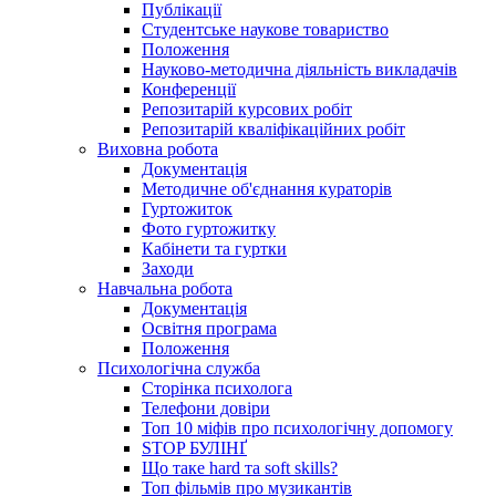
Публікації
Студентське наукове товариство
Положення
Науково-методична діяльність викладачів
Конференції
Репозитарій курсових робіт
Репозитарій кваліфікаційних робіт
Виховна робота
Документація
Методичне об'єднання кураторів
Гуртожиток
Фото гуртожитку
Кабінети та гуртки
Заходи
Навчальна робота
Документація
Освітня програма
Положення
Психологічна служба
Сторінка психолога
Телефони довіри
Топ 10 міфів про психологічну допомогу
STOP БУЛІНҐ
Що таке hard та soft skills?
Топ фільмів про музикантів