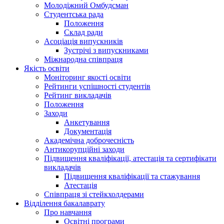
Молодіжний Омбудсман
Студентська рада
Положення
Склад ради
Асоціація випускників
Зустрічі з випускниками
Міжнародна співпраця
Якість освіти
Моніторинг якості освіти
Рейтинги успішності студентів
Рейтинг викладачів
Положення
Заходи
Анкетування
Документація
Академічна доброчесність
Антикорупційні заходи
Підвищення кваліфікації, атестація та сертифікати
викладачів
Підвищення кваліфікації та стажування
Атестація
Співпраця зі стейкхолдерами
Відділення бакалаврату
Про навчання
Освітні програми