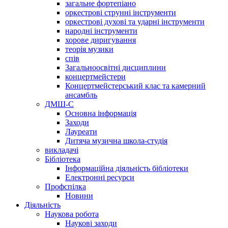
загальне фортепіано
оркестрові струнні інструменти
оркестрові духові та ударні інструменти
народні інструменти
хорове диригування
теорія музики
спів
Загальноосвітні дисциплини
концертмейстери
Концертмейстерський клас та камерний
ансамбль
ДМШ-С
Основна інформація
Заходи
Лауреати
Дитяча музична школа-студія
викладачі
Бібліотека
Інформаційна діяльність бібліотеки
Електронні ресурси
Профспілка
Новини
Діяльність
Наукова робота
Наукові заходи