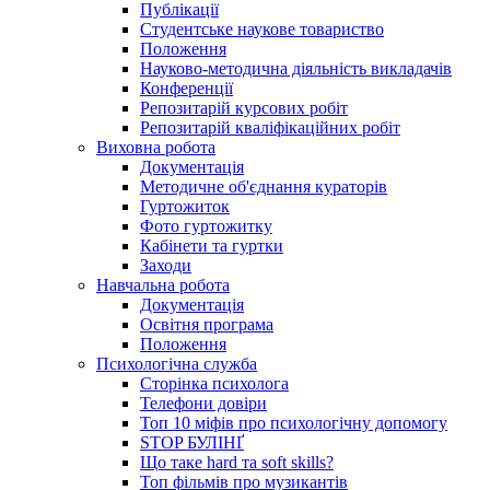
Публікації
Студентське наукове товариство
Положення
Науково-методична діяльність викладачів
Конференції
Репозитарій курсових робіт
Репозитарій кваліфікаційних робіт
Виховна робота
Документація
Методичне об'єднання кураторів
Гуртожиток
Фото гуртожитку
Кабінети та гуртки
Заходи
Навчальна робота
Документація
Освітня програма
Положення
Психологічна служба
Сторінка психолога
Телефони довіри
Топ 10 міфів про психологічну допомогу
STOP БУЛІНҐ
Що таке hard та soft skills?
Топ фільмів про музикантів