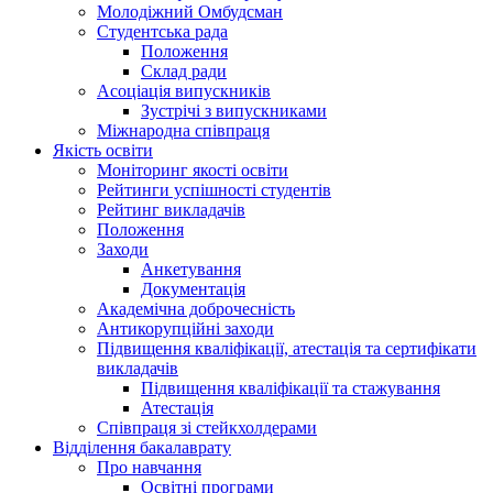
Молодіжний Омбудсман
Студентська рада
Положення
Склад ради
Асоціація випускників
Зустрічі з випускниками
Міжнародна співпраця
Якість освіти
Моніторинг якості освіти
Рейтинги успішності студентів
Рейтинг викладачів
Положення
Заходи
Анкетування
Документація
Академічна доброчесність
Антикорупційні заходи
Підвищення кваліфікації, атестація та сертифікати
викладачів
Підвищення кваліфікації та стажування
Атестація
Співпраця зі стейкхолдерами
Відділення бакалаврату
Про навчання
Освітні програми