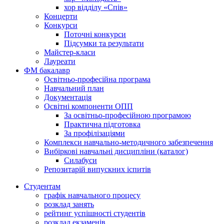
хор відділу «Спів»
Концерти
Конкурси
Поточні конкурси
Підсумки та результати
Майстер-класи
Лауреати
ФМ бакалавр
Освітньо-професійна програма
Навчальний план
Документація
Освітні компоненти ОПП
За освітньо-професійною програмою
Практична підготовка
За профілізаціями
Комплекси навчально-методичного забезпечення
Вибіркові навчальні дисципліни (каталог)
Силабуси
Репозитарій випускних іспитів
Студентам
графік навчального процесу
розклад занять
рейтинг успішності студентів
розклад екзаменів