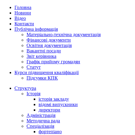
Головна
Новини
Відео
Контакти
Публічна інформація
Матеріально-технічна документація
Фінансові документи
Освітня документація
Вакантні посади
Звіт керівника
Графік прийому громадян
Статут
Курси підвищення кваліфікації
Підсумки КПК
Структура
Історія
історія закладу
відомі випускники
директори
Адміністрація
Методична рада
Спеціалізація
фортепіано