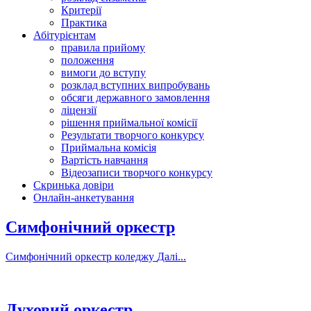
Критерії
Практика
Абітурієнтам
правила прийому
положення
вимоги до вступу
розклад вступних випробувань
обсяги державного замовлення
ліцензії
рішення приймальної комісії
Результати творчого конкурсу
Приймальна комісія
Вартість навчання
Відеозаписи творчого конкурсу
Скринька довіри
Онлайн-анкетування
Симфонічний оркестр
Симфонічний оркестр коледжу
Далі...
Духовий оркестр