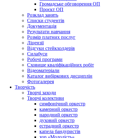
Громадське обговорення ОП
Проєкт ОП
Розклад занять
Списки студентів
Документація
Результати навчання
Розмір платних послуг
Ліцензії
Відгуки стейкхолдерів
Силабуси
Робочі програми
Сховище кваліфікаційних робіт
Відеоматеріали
Каталог вибіркових дисциплін
Фотогалерея
Творчість
Творчі заходи
Творчі колективи
симфонічний оркестр
камерний оркестр
народний оркестр
духовий оркестр
естрадний оркестр
капела бандуристів
хор «Молодість»