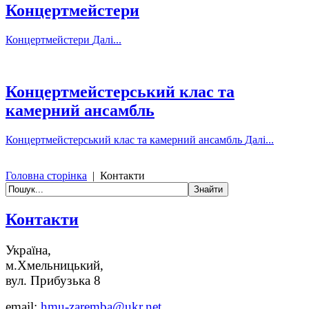
Концертмейстери
Концертмейстери
Далі...
Концертмейстерський клас та
камерний ансамбль
Концертмейстерський клас та камерний ансамбль
Далі...
Головна сторінка
|
Контакти
Контакти
Україна,
м.Хмельницький,
вул. Прибузька 8
email:
hmu-zaremba@ukr.net