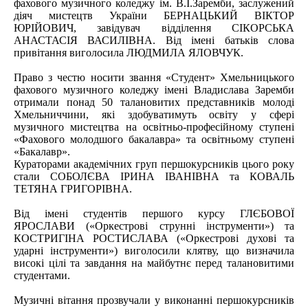
фахового музичного коледжу ім. В.І.Заремби, заслужений
діяч мистецтв України БЕРНАЦЬКИЙ ВІКТОР
ЮРІЙОВИЧ, завідувач відділення СІКОРСЬКА
АНАСТАСІЯ ВАСИЛІВНА. Від імені батьків слова
привітання виголосила ЛЮДМИЛА ЯЛОВЧУК.
Право з честю носити звання «Студент» Хмельницького
фахового музичного коледжу імені Владислава Заремби
отримали понад 50 талановитих представників молоді
Хмельниччини, які здобуватимуть освіту у сфері
музичного мистецтва на освітньо-професійному ступені
«Фахового молодшого бакалавра» та освітньому ступені
«Бакалавр».
Кураторами академічних груп першокурсників цього року
стали СОБОЛЄВА ІРИНА ІВАНІВНА та КОВАЛЬ
ТЕТЯНА ГРИГОРІВНА.
Від імені студентів першого курсу ГЛЄБОВОЇ
ЯРОСЛАВИ («Оркестрові струнні інструменти») та
КОСТРИГІНА РОСТИСЛАВА («Оркестрові духові та
ударні інструменти») виголосили клятву, що визначила
високі цілі та завдання на майбутнє перед талановитими
студентами.
Музичні вітання прозвучали у виконанні першокурсників