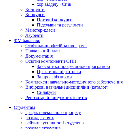
хор відділу «Спів»
Концерти
Конкурси
Поточні конкурси
Підсумки та результати
Майстер-класи
Лауреати
ФМ бакалавр
Освітньо-професійна програма
Навчальний план
Документація
Освітні компоненти ОПП
За освітньо-професійною програмою
Практична підготовка
За профілізаціями
Комплекси навчально-методичного забезпечення
Вибіркові навчальні дисципліни (каталог)
Силабуси
Репозитарій випускних іспитів
Студентам
графік навчального процесу
розклад занять
рейтинг успішності студентів
розклад екзаменів