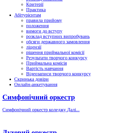
Критерії
Практика
Абітурієнтам
правила прийому
положення
вимоги до вступу
розклад вступних випробувань
обсяги державного замовлення
ліцензії
рішення приймальної комісії
Результати творчого конкурсу
Приймальна комісія
Вартість навчання
Відеозаписи творчого конкурсу
Скринька довіри
Онлайн-анкетування
Симфонічний оркестр
Симфонічний оркестр коледжу
Далі...
Духовий оркестр