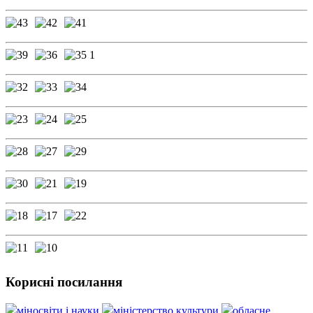
Корисні посилання
міносвіти і науки
міністерство культури
обласне