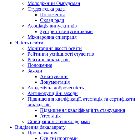
Молодіжний Омбудсман
Студентська рада
Положення
Склад ради
Асоціація випускників
Зустрічі з випускниками
Міжнародна співпраця
Якість освіти
Моніторинг якості освіти
Рейтинги успішності студентів
Рейтинг викладачів
Положення
Заходи
Анкетування
Документація
Академічна доброчесність
Антикорупційні заходи
Підвищення кваліфікації, атестація та сертифікати
викладачів
Підвищення кваліфікації та стажування
Атестація
Співпраця зі стейкхолдерами
Відділення бакалаврату
Про навчання
Освітні програми