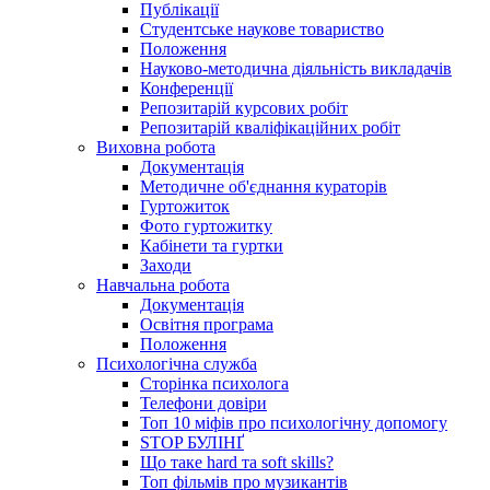
Публікації
Студентське наукове товариство
Положення
Науково-методична діяльність викладачів
Конференції
Репозитарій курсових робіт
Репозитарій кваліфікаційних робіт
Виховна робота
Документація
Методичне об'єднання кураторів
Гуртожиток
Фото гуртожитку
Кабінети та гуртки
Заходи
Навчальна робота
Документація
Освітня програма
Положення
Психологічна служба
Сторінка психолога
Телефони довіри
Топ 10 міфів про психологічну допомогу
STOP БУЛІНҐ
Що таке hard та soft skills?
Топ фільмів про музикантів