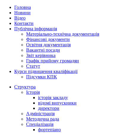
Головна
Новини
Відео
Контакти
Публічна інформація
Матеріально-технічна документація
Фінансові документи
Освітня документація
Вакантні посади
Звіт керівника
Графік прийому громадян
Статут
Курси підвищення кваліфікації
Підсумки КПК
Структура
Історія
історія закладу
відомі випускники
директори
Адміністрація
Методична рада
Спеціалізація
фортепіано