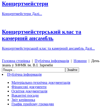
Концертмейстери
Концертмейстери
Далі...
Концертмейстерський клас та
камерний ансамбль
Концертмейстерський клас та камерний ансамбль
Далі...
Головна сторінка
|
Публічна інформація
|
Новини
|
День
знань у ХФМК ім. В.І. Заремби
Публічна інформація
Матеріально-технічна документація
Фінансові документи
Освітня документація
Вакантні посади
Звіт керівника
Графік прийому громадян