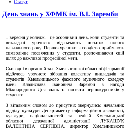
Статут
День знань у ХФМК ім. В.І. Заремби
1 вересня у коледжі - це особливий день, коли студенти та
викладачі урочисто відзначають початок нового
навчального року. Першокурсники з гордістю приймають
символічне посвячення у студенти, розпочинаючи свій
шлях до важливої професійної мети.
Сьогодні в органній залі Хмельницької обласної філармонії
відбулось урочисте зібрання колективу викладачів та
студентів Хмельницького фахового музичного коледжу
імені Владислава Івановича Заремби з нагоди
Міжнародного Дня знань та посвяти першокурсників у
студенти.
З вітальним словом до присутніх звернулись: начальник
відділу культури Департаменту інформаційної діяльності,
культури, національностей та релігій Хмельницької
обласної державної адміністрації ЛУКАШУК
ВАЛЕНТИНА СЕРГІЇВНА, директор Хмельницького