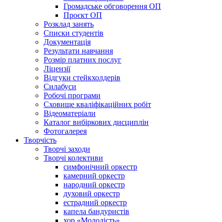
Громадське обговорення ОП
Проєкт ОП
Розклад занять
Списки студентів
Документація
Результати навчання
Розмір платних послуг
Ліцензії
Відгуки стейкхолдерів
Силабуси
Робочі програми
Сховище кваліфікаційних робіт
Відеоматеріали
Каталог вибіркових дисциплін
Фотогалерея
Творчість
Творчі заходи
Творчі колективи
симфонічний оркестр
камерний оркестр
народний оркестр
духовий оркестр
естрадний оркестр
капела бандуристів
хор «Молодість»