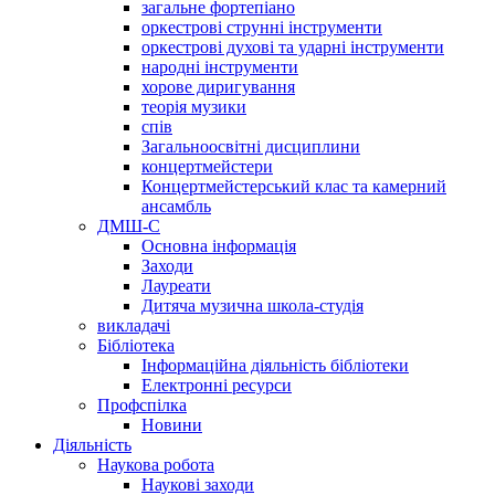
загальне фортепіано
оркестрові струнні інструменти
оркестрові духові та ударні інструменти
народні інструменти
хорове диригування
теорія музики
спів
Загальноосвітні дисциплини
концертмейстери
Концертмейстерський клас та камерний
ансамбль
ДМШ-С
Основна інформація
Заходи
Лауреати
Дитяча музична школа-студія
викладачі
Бібліотека
Інформаційна діяльність бібліотеки
Електронні ресурси
Профспілка
Новини
Діяльність
Наукова робота
Наукові заходи