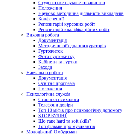
Студентське наукове товариство
Положення
Науково-методична діяльність викладачів
Конференції
Репозитарій курсових робіт
Репозитарій кваліфікаційних робіт
Виховна робота
Документація
Методичне об'єднання кураторів
Гуртожиток
Фото гуртожитку
Кабінети та гуртки
Заходи
Навчальна робота
Документація
Освітня програма
Положення
Психологічна служба
Сторінка психолога
Телефони довіри
Топ 10 міфів про психологічну допомогу
STOP БУЛІНҐ
Що таке hard та soft skills?
Топ фільмів про музикантів
Молодіжний Омбудсман