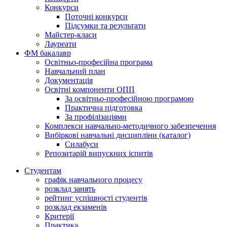
Конкурси
Поточні конкурси
Підсумки та результати
Майстер-класи
Лауреати
ФМ бакалавр
Освітньо-професійна програма
Навчальний план
Документація
Освітні компоненти ОПП
За освітньо-професійною програмою
Практична підготовка
За профілізаціями
Комплекси навчально-методичного забезпечення
Вибіркові навчальні дисципліни (каталог)
Силабуси
Репозитарій випускних іспитів
Студентам
графік навчального процесу
розклад занять
рейтинг успішності студентів
розклад екзаменів
Критерії
Практика