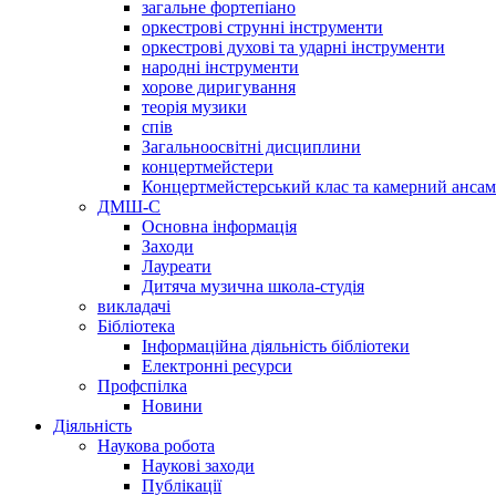
загальне фортепіано
оркестрові струнні інструменти
оркестрові духові та ударні інструменти
народні інструменти
хорове диригування
теорія музики
спів
Загальноосвітні дисциплини
концертмейстери
Концертмейстерський клас та камерний анса
ДМШ-С
Основна інформація
Заходи
Лауреати
Дитяча музична школа-студія
викладачі
Бібліотека
Інформаційна діяльність бібліотеки
Електронні ресурси
Профспілка
Новини
Діяльність
Наукова робота
Наукові заходи
Публікації