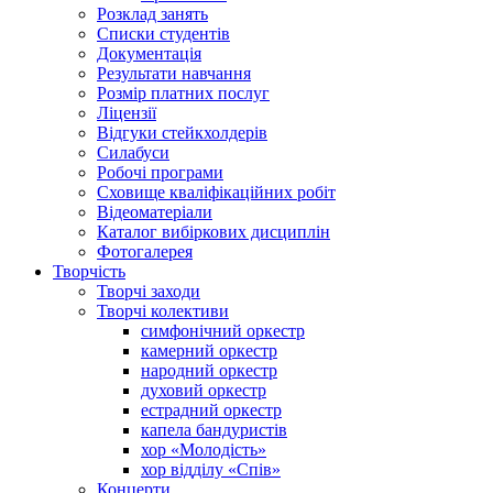
Розклад занять
Списки студентів
Документація
Результати навчання
Розмір платних послуг
Ліцензії
Відгуки стейкхолдерів
Силабуси
Робочі програми
Сховище кваліфікаційних робіт
Відеоматеріали
Каталог вибіркових дисциплін
Фотогалерея
Творчість
Творчі заходи
Творчі колективи
симфонічний оркестр
камерний оркестр
народний оркестр
духовий оркестр
естрадний оркестр
капела бандуристів
хор «Молодість»
хор відділу «Спів»
Концерти