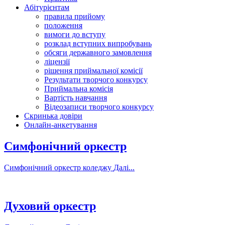
Абітурієнтам
правила прийому
положення
вимоги до вступу
розклад вступних випробувань
обсяги державного замовлення
ліцензії
рішення приймальної комісії
Результати творчого конкурсу
Приймальна комісія
Вартість навчання
Відеозаписи творчого конкурсу
Скринька довіри
Онлайн-анкетування
Симфонічний оркестр
Симфонічний оркестр коледжу
Далі...
Духовий оркестр