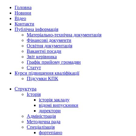
Головна
Новини
Відео
Контакти
Публічна інформація
Матеріально-технічна документація
Фінансові документи
Освітня документація
Вакантні посади
Звіт керівника
Графік прийому громадян
Статут
Курси підвищення кваліфікації
Підсумки КПК
Структура
Історія
історія закладу
відомі випускники
директори
Адміністрація
Методична рада
Спеціалізація
фортепіано