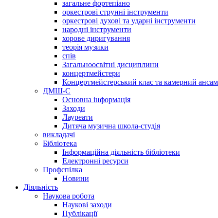
загальне фортепіано
оркестрові струнні інструменти
оркестрові духові та ударні інструменти
народні інструменти
хорове диригування
теорія музики
спів
Загальноосвітні дисциплини
концертмейстери
Концертмейстерський клас та камерний анса
ДМШ-С
Основна інформація
Заходи
Лауреати
Дитяча музична школа-студія
викладачі
Бібліотека
Інформаційна діяльність бібліотеки
Електронні ресурси
Профспілка
Новини
Діяльність
Наукова робота
Наукові заходи
Публікації