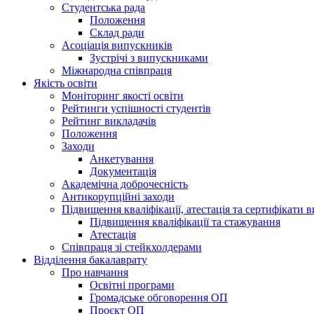
Студентська рада
Положення
Склад ради
Асоціація випускників
Зустрічі з випускниками
Міжнародна співпраця
Якість освіти
Моніторинг якості освіти
Рейтинги успішності студентів
Рейтинг викладачів
Положення
Заходи
Анкетування
Документація
Академічна доброчесність
Антикорупційні заходи
Підвищення кваліфікації, атестація та сертифікати в
Підвищення кваліфікації та стажування
Атестація
Співпраця зі стейкхолдерами
Відділення бакалаврату
Про навчання
Освітні програми
Громадське обговорення ОП
Проєкт ОП