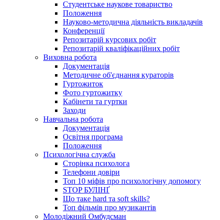
Студентське наукове товариство
Положення
Науково-методична діяльність викладачів
Конференції
Репозитарій курсових робіт
Репозитарій кваліфікаційних робіт
Виховна робота
Документація
Методичне об'єднання кураторів
Гуртожиток
Фото гуртожитку
Кабінети та гуртки
Заходи
Навчальна робота
Документація
Освітня програма
Положення
Психологічна служба
Сторінка психолога
Телефони довіри
Топ 10 міфів про психологічну допомогу
STOP БУЛІНҐ
Що таке hard та soft skills?
Топ фільмів про музикантів
Молодіжний Омбудсман