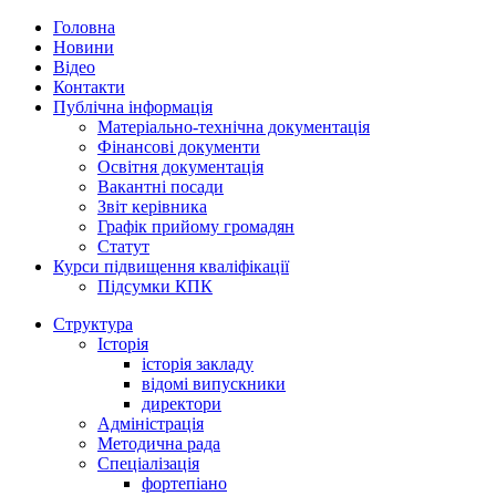
Головна
Новини
Відео
Контакти
Публічна інформація
Матеріально-технічна документація
Фінансові документи
Освітня документація
Вакантні посади
Звіт керівника
Графік прийому громадян
Статут
Курси підвищення кваліфікації
Підсумки КПК
Структура
Історія
історія закладу
відомі випускники
директори
Адміністрація
Методична рада
Спеціалізація
фортепіано