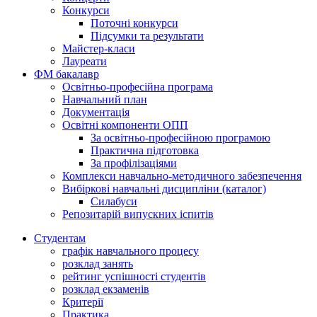
Конкурси
Поточні конкурси
Підсумки та результати
Майстер-класи
Лауреати
ФМ бакалавр
Освітньо-професійна програма
Навчальний план
Документація
Освітні компоненти ОПП
За освітньо-професійною програмою
Практична підготовка
За профілізаціями
Комплекси навчально-методичного забезпечення
Вибіркові навчальні дисципліни (каталог)
Силабуси
Репозитарій випускних іспитів
Студентам
графік навчального процесу
розклад занять
рейтинг успішності студентів
розклад екзаменів
Критерії
Практика