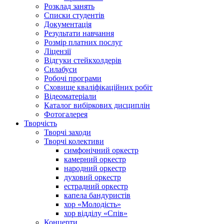
Розклад занять
Списки студентів
Документація
Результати навчання
Розмір платних послуг
Ліцензії
Відгуки стейкхолдерів
Силабуси
Робочі програми
Сховище кваліфікаційних робіт
Відеоматеріали
Каталог вибіркових дисциплін
Фотогалерея
Творчість
Творчі заходи
Творчі колективи
симфонічний оркестр
камерний оркестр
народний оркестр
духовий оркестр
естрадний оркестр
капела бандуристів
хор «Молодість»
хор відділу «Спів»
Концерти