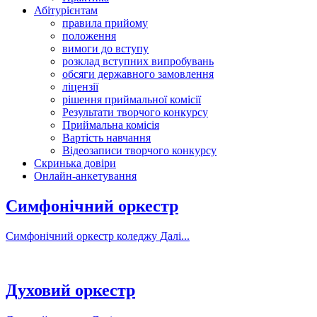
Абітурієнтам
правила прийому
положення
вимоги до вступу
розклад вступних випробувань
обсяги державного замовлення
ліцензії
рішення приймальної комісії
Результати творчого конкурсу
Приймальна комісія
Вартість навчання
Відеозаписи творчого конкурсу
Скринька довіри
Онлайн-анкетування
Симфонічний оркестр
Симфонічний оркестр коледжу
Далі...
Духовий оркестр