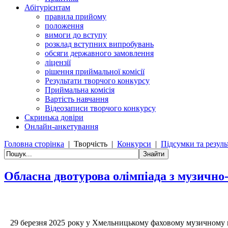
Абітурієнтам
правила прийому
положення
вимоги до вступу
розклад вступних випробувань
обсяги державного замовлення
ліцензії
рішення приймальної комісії
Результати творчого конкурсу
Приймальна комісія
Вартість навчання
Відеозаписи творчого конкурсу
Скринька довіри
Онлайн-анкетування
Головна сторінка
|
Творчість
|
Конкурси
|
Підсумки та резуль
Обласна двотурова олімпіада з музично
29 березня 2025 року у Хмельницькому фаховому музичному ко