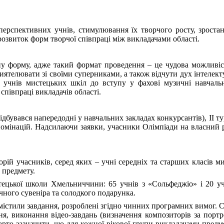
ерспективних учнів, стимулювання їх творчого росту, зростан
розвиток форм творчої співпраці між викладачами області.
ну форму, адже такий формат проведення – це чудова можливіс
иятелювати зі своїми суперниками, а також відчути дух інтелект
учнів мистецьких шкіл до вступу у фахові музичні навчальн
співпраці викладачів області.
(відбувався напередодні у навчальних закладах конкурсантів), І
х номінацій. Надсилаючи заявки, учасники Олімпіади на власний 
рій учасників, серед яких – учні середніх та старших класів ми
 предмету.
тецької школи Хмельниччини: 65 учнів з «Сольфеджіо» і 20 уч
ного сувеніра та солодкого подарунка.
 містили завдання, розроблені згідно чинних програмних вимог. 
я, виконання відео-завдань (визначення композиторів за портр
рто зазначити, що для кожної вікової групи викладачами предме