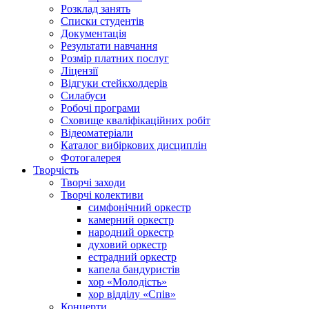
Розклад занять
Списки студентів
Документація
Результати навчання
Розмір платних послуг
Ліцензії
Відгуки стейкхолдерів
Силабуси
Робочі програми
Сховище кваліфікаційних робіт
Відеоматеріали
Каталог вибіркових дисциплін
Фотогалерея
Творчість
Творчі заходи
Творчі колективи
симфонічний оркестр
камерний оркестр
народний оркестр
духовий оркестр
естрадний оркестр
капела бандуристів
хор «Молодість»
хор відділу «Спів»
Концерти