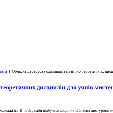
тати
|
Обласна двотурова олімпіада з музично-теоретичних дисц
-теоретичних дисциплін для учнів мистец
леджі ім. В. І. Заремби відбулась щорічна Обласна двотурова ол