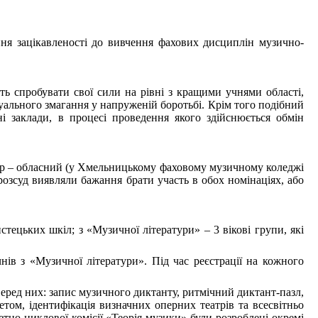
ня зацікавленості до вивчення фахових дисциплін музично-
ть спробувати свої сили на рівні з кращими учнями області,
уального змагання у напруженій боротьбі. Крім того подібний
і заклади, в процесі проведення якого здійснюється обмін
І тур – обласний (у Хмельницькому фаховому музичному коледжі
розсуд виявляли бажання брати участь в обох номінаціях, або
стецьких шкіл; з «Музичної літератури» – 3 вікові групи, які
нів з «Музичної літератури». Під час реєстрації на кожного
Серед них: запис музичного диктанту, ритмічний диктант-пазл,
етом, ідентифікація визначних оперних театрів та всесвітньо
тно-циклової комісії «Теорія музики» були розроблені окремі