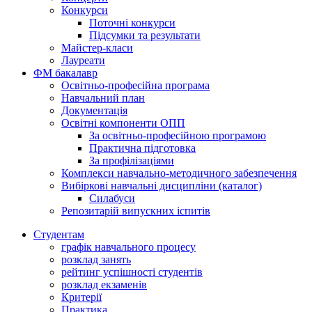
Конкурси
Поточні конкурси
Підсумки та результати
Майстер-класи
Лауреати
ФМ бакалавр
Освітньо-професійна програма
Навчальний план
Документація
Освітні компоненти ОПП
За освітньо-професійною програмою
Практична підготовка
За профілізаціями
Комплекси навчально-методичного забезпечення
Вибіркові навчальні дисципліни (каталог)
Силабуси
Репозитарій випускних іспитів
Студентам
графік навчального процесу
розклад занять
рейтинг успішності студентів
розклад екзаменів
Критерії
Практика