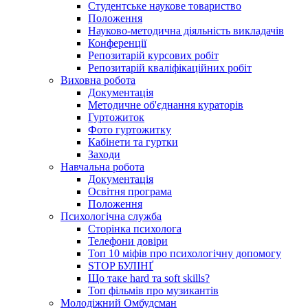
Студентське наукове товариство
Положення
Науково-методична діяльність викладачів
Конференції
Репозитарій курсових робіт
Репозитарій кваліфікаційних робіт
Виховна робота
Документація
Методичне об'єднання кураторів
Гуртожиток
Фото гуртожитку
Кабінети та гуртки
Заходи
Навчальна робота
Документація
Освітня програма
Положення
Психологічна служба
Сторінка психолога
Телефони довіри
Топ 10 міфів про психологічну допомогу
STOP БУЛІНҐ
Що таке hard та soft skills?
Топ фільмів про музикантів
Молодіжний Омбудсман