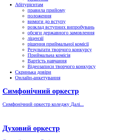
Абітурієнтам
правила прийому
положення
вимоги до вступу
розклад вступних випробувань
обсяги державного замовлення
ліцензії
рішення приймальної комісії
Результати творчого конкурсу
Приймальна комісія
Вартість навчання
Відеозаписи творчого конкурсу
Скринька довіри
Онлайн-анкетування
Симфонічний оркестр
Симфонічний оркестр коледжу
Далі...
Духовий оркестр