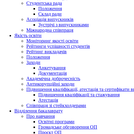
Студентська рада
Положення
Склад ради
Асоціація випускників
Зустрічі з випускниками
Міжнародна співпраця
Якість освіти
Моніторинг якості освіти
Рейтинги успішності студентів
Рейтинг викладачів
Положення
Заходи
Анкетування
Документація
Академічна доброчесність
Антикорупційні заходи
Підвищення кваліфікації, атестація та сертифікати в
Підвищення кваліфікації та стажування
Атестація
Співпраця зі стейкхолдерами
Відділення бакалаврату
Про навчання
Освітні програми
Громадське обговорення ОП
Проєкт ОП