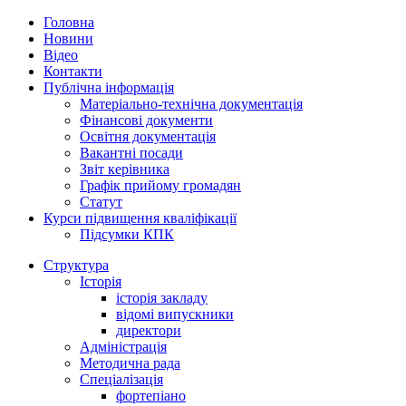
Головна
Новини
Відео
Контакти
Публічна інформація
Матеріально-технічна документація
Фінансові документи
Освітня документація
Вакантні посади
Звіт керівника
Графік прийому громадян
Статут
Курси підвищення кваліфікації
Підсумки КПК
Структура
Історія
історія закладу
відомі випускники
директори
Адміністрація
Методична рада
Спеціалізація
фортепіано