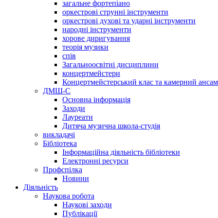
загальне фортепіано
оркестрові струнні інструменти
оркестрові духові та ударні інструменти
народні інструменти
хорове диригування
теорія музики
спів
Загальноосвітні дисциплини
концертмейстери
Концертмейстерський клас та камерний анса
ДМШ-С
Основна інформація
Заходи
Лауреати
Дитяча музична школа-студія
викладачі
Бібліотека
Інформаційна діяльність бібліотеки
Електронні ресурси
Профспілка
Новини
Діяльність
Наукова робота
Наукові заходи
Публікації