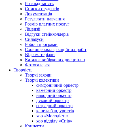
Розклад занять
Списки студентів
Документація
Результати навчання
Розмір платних послуг
Ліцензії
Відгуки стейкхолдерів
Силабуси
Робочі програми
Сховище кваліфікаційних робіт
Відеоматеріали
Каталог вибіркових дисциплін
Фотогалерея
Творчість
Творчі заходи
Творчі колективи
симфонічний оркестр
камерний оркестр
народний оркестр
духовий оркестр
естрадний оркестр
капела бандуристів
хор «Молодість»
хор відділу «Спів»
Концерти