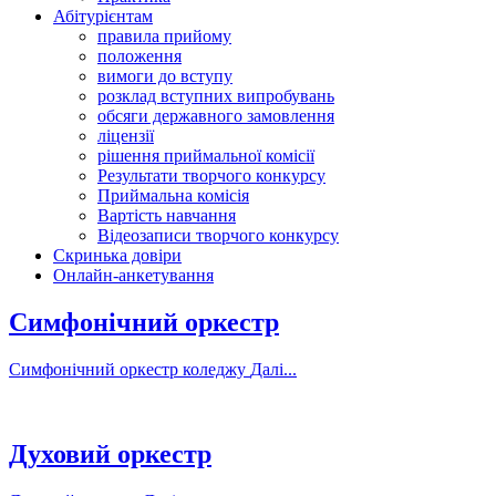
Абітурієнтам
правила прийому
положення
вимоги до вступу
розклад вступних випробувань
обсяги державного замовлення
ліцензії
рішення приймальної комісії
Результати творчого конкурсу
Приймальна комісія
Вартість навчання
Відеозаписи творчого конкурсу
Скринька довіри
Онлайн-анкетування
Симфонічний оркестр
Симфонічний оркестр коледжу
Далі...
Духовий оркестр