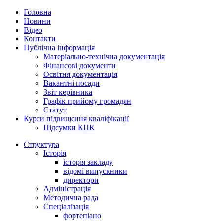
Головна
Новини
Відео
Контакти
Публічна інформація
Матеріально-технічна документація
Фінансові документи
Освітня документація
Вакантні посади
Звіт керівника
Графік прийому громадян
Статут
Курси підвищення кваліфікації
Підсумки КПК
Структура
Історія
історія закладу
відомі випускники
директори
Адміністрація
Методична рада
Спеціалізація
фортепіано