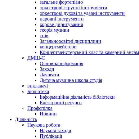
загальне фортепіано
оркестрові струнні інструменти
оркестрові духові та ударні інструменти
народні інструменти
хорове диригування
теорія музики
спів
Загальноосвітні дисциплини
концертмейстери
Концертмейстерський клас та камерний анса
ДМШ-С
Основна інформація
Заходи
Лауреати
Дитяча музична школа-студія
викладачі
Бібліотека
Інформаційна діяльність бібліотеки
Електронні ресурси
Профспілка
Новини
Діяльність
Наукова робота
Наукові заходи
Публікації