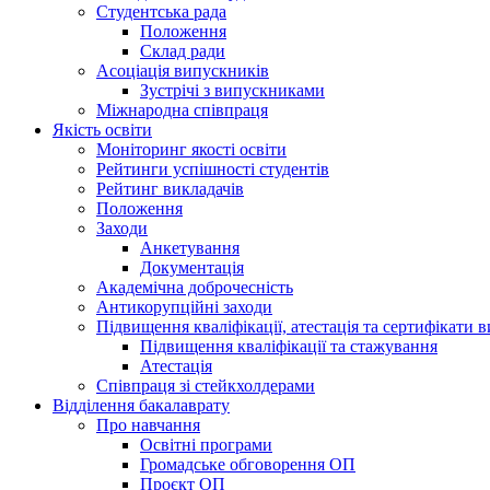
Студентська рада
Положення
Склад ради
Асоціація випускників
Зустрічі з випускниками
Міжнародна співпраця
Якість освіти
Моніторинг якості освіти
Рейтинги успішності студентів
Рейтинг викладачів
Положення
Заходи
Анкетування
Документація
Академічна доброчесність
Антикорупційні заходи
Підвищення кваліфікації, атестація та сертифікати в
Підвищення кваліфікації та стажування
Атестація
Співпраця зі стейкхолдерами
Відділення бакалаврату
Про навчання
Освітні програми
Громадське обговорення ОП
Проєкт ОП