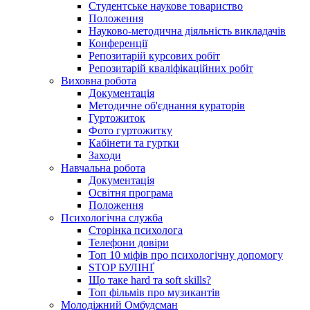
Студентське наукове товариство
Положення
Науково-методична діяльність викладачів
Конференції
Репозитарій курсових робіт
Репозитарій кваліфікаційних робіт
Виховна робота
Документація
Методичне об'єднання кураторів
Гуртожиток
Фото гуртожитку
Кабінети та гуртки
Заходи
Навчальна робота
Документація
Освітня програма
Положення
Психологічна служба
Сторінка психолога
Телефони довіри
Топ 10 міфів про психологічну допомогу
STOP БУЛІНҐ
Що таке hard та soft skills?
Топ фільмів про музикантів
Молодіжний Омбудсман