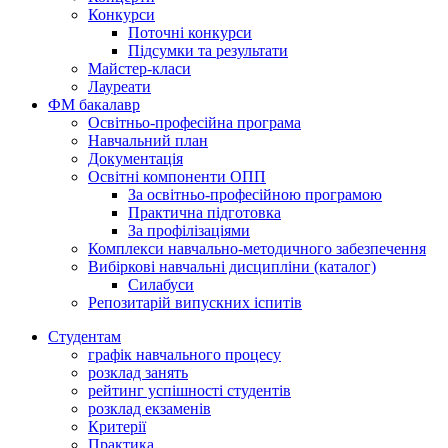
Конкурси
Поточні конкурси
Підсумки та результати
Майстер-класи
Лауреати
ФМ бакалавр
Освітньо-професійна програма
Навчальний план
Документація
Освітні компоненти ОПП
За освітньо-професійною програмою
Практична підготовка
За профілізаціями
Комплекси навчально-методичного забезпечення
Вибіркові навчальні дисципліни (каталог)
Силабуси
Репозитарій випускних іспитів
Студентам
графік навчального процесу
розклад занять
рейтинг успішності студентів
розклад екзаменів
Критерії
Практика