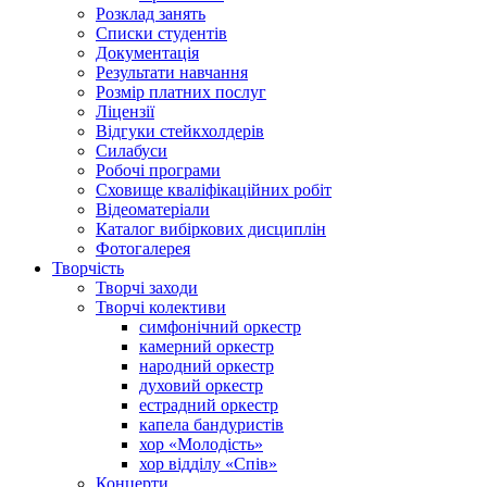
Розклад занять
Списки студентів
Документація
Результати навчання
Розмір платних послуг
Ліцензії
Відгуки стейкхолдерів
Силабуси
Робочі програми
Сховище кваліфікаційних робіт
Відеоматеріали
Каталог вибіркових дисциплін
Фотогалерея
Творчість
Творчі заходи
Творчі колективи
симфонічний оркестр
камерний оркестр
народний оркестр
духовий оркестр
естрадний оркестр
капела бандуристів
хор «Молодість»
хор відділу «Спів»
Концерти