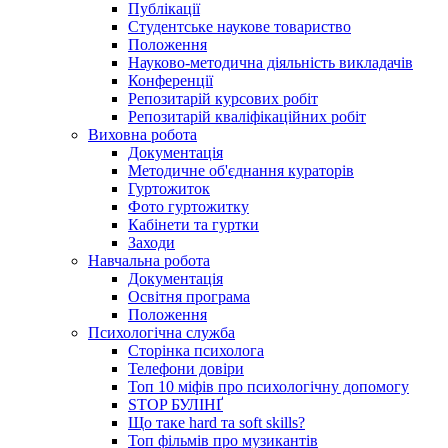
Публікації
Студентське наукове товариство
Положення
Науково-методична діяльність викладачів
Конференції
Репозитарій курсових робіт
Репозитарій кваліфікаційних робіт
Виховна робота
Документація
Методичне об'єднання кураторів
Гуртожиток
Фото гуртожитку
Кабінети та гуртки
Заходи
Навчальна робота
Документація
Освітня програма
Положення
Психологічна служба
Сторінка психолога
Телефони довіри
Топ 10 міфів про психологічну допомогу
STOP БУЛІНҐ
Що таке hard та soft skills?
Топ фільмів про музикантів