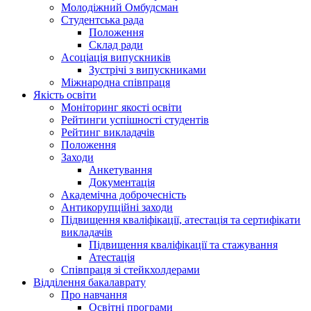
Молодіжний Омбудсман
Студентська рада
Положення
Склад ради
Асоціація випускників
Зустрічі з випускниками
Міжнародна співпраця
Якість освіти
Моніторинг якості освіти
Рейтинги успішності студентів
Рейтинг викладачів
Положення
Заходи
Анкетування
Документація
Академічна доброчесність
Антикорупційні заходи
Підвищення кваліфікації, атестація та сертифікати
викладачів
Підвищення кваліфікації та стажування
Атестація
Співпраця зі стейкхолдерами
Відділення бакалаврату
Про навчання
Освітні програми