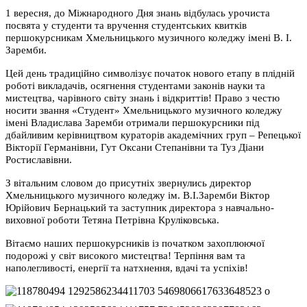
1 вересня, до Міжнародного Дня знань відбулась урочиста
посвята у студенти та вручення студентських квитків
першокурсникам Хмельницького музичного коледжу імені В. І.
Заремби.
Цей день традиційно символізує початок нового етапу в плідній
роботі викладачів, осягнення студентами законів науки та
мистецтва, чарівного світу знань і відкриттів! Право з честю
носити звання «Студент» Хмельницького музичного коледжу
імені Владислава Заремби отримали першокурсники під
дбайливим керівництвом кураторів академічних груп – Репецької
Вікторії Германівни, Гут Оксани Степанівни та Туз Діани
Ростиславівни.
З вітальним словом до присутніх звернулись директор
Хмельницького музичного коледжу ім. В.І.Заремби Віктор
Юрійович Бернацький та заступник директора з навчально-
виховної роботи Тетяна Петрівна Круліковська.
Вітаємо наших першокурсників із початком захоплюючої
подорожі у світ високого мистецтва! Терпіння вам та
наполегливості, енергії та натхнення, вдачі та успіхів!