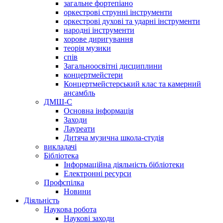
загальне фортепіано
оркестрові струнні інструменти
оркестрові духові та ударні інструменти
народні інструменти
хорове диригування
теорія музики
спів
Загальноосвітні дисциплини
концертмейстери
Концертмейстерський клас та камерний
ансамбль
ДМШ-С
Основна інформація
Заходи
Лауреати
Дитяча музична школа-студія
викладачі
Бібліотека
Інформаційна діяльність бібліотеки
Електронні ресурси
Профспілка
Новини
Діяльність
Наукова робота
Наукові заходи