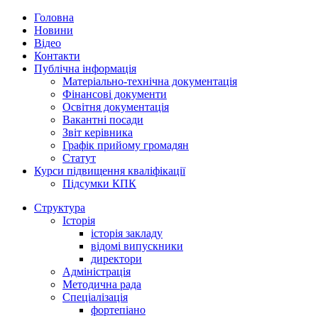
Головна
Новини
Відео
Контакти
Публічна інформація
Матеріально-технічна документація
Фінансові документи
Освітня документація
Вакантні посади
Звіт керівника
Графік прийому громадян
Статут
Курси підвищення кваліфікації
Підсумки КПК
Структура
Історія
історія закладу
відомі випускники
директори
Адміністрація
Методична рада
Спеціалізація
фортепіано