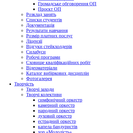
Громадське обговорення ОП
Проєкт ОП
Розклад занять
Списки студентів
Документація
Результати навчання
Розмір платних послуг
Ліцензії
Відгуки стейкхолдерів
Силабуси
Робочі програми
Сховище кваліфікаційних робіт
Відеоматеріали
Каталог вибіркових дисциплін
Фотогалерея
Творчість
Творчі заходи
Творчі колективи
симфонічний оркестр
камерний оркестр
народний оркестр
духовий оркестр
естрадний оркестр
капела бандуристів
хор «Молодість»