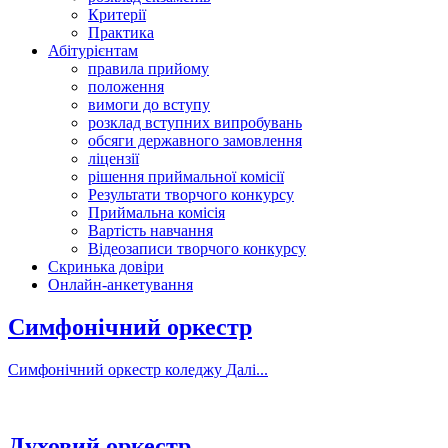
Критерії
Практика
Абітурієнтам
правила прийому
положення
вимоги до вступу
розклад вступних випробувань
обсяги державного замовлення
ліцензії
рішення приймальної комісії
Результати творчого конкурсу
Приймальна комісія
Вартість навчання
Відеозаписи творчого конкурсу
Скринька довіри
Онлайн-анкетування
Симфонічний оркестр
Симфонічний оркестр коледжу
Далі...
Духовий оркестр