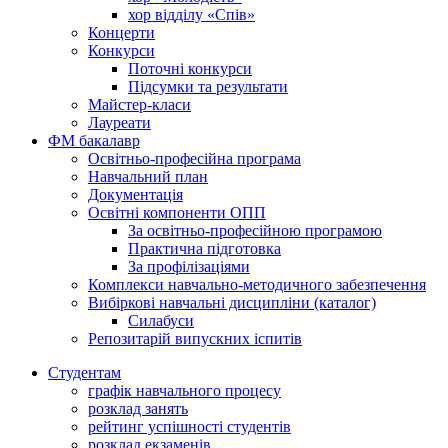
хор відділу «Спів»
Концерти
Конкурси
Поточні конкурси
Підсумки та результати
Майстер-класи
Лауреати
ФМ бакалавр
Освітньо-професійна програма
Навчальний план
Документація
Освітні компоненти ОПП
За освітньо-професійною програмою
Практична підготовка
За профілізаціями
Комплекси навчально-методичного забезпечення
Вибіркові навчальні дисципліни (каталог)
Силабуси
Репозитарій випускних іспитів
Студентам
графік навчального процесу
розклад занять
рейтинг успішності студентів
розклад екзаменів