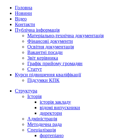
Головна
Новини
Відео
Контакти
Публічна інформація
Матеріально-технічна документація
Фінансові документи
Освітня документація
Вакантні посади
Звіт керівника
Графік прийому громадян
Статут
Курси підвищення кваліфікації
Підсумки КПК
Структура
Історія
історія закладу
відомі випускники
директори
Адміністрація
Методична рада
Спеціалізація
фортепіано