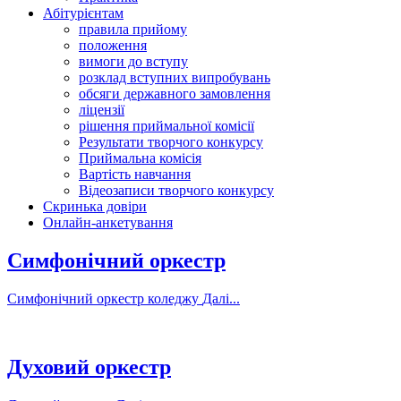
Абітурієнтам
правила прийому
положення
вимоги до вступу
розклад вступних випробувань
обсяги державного замовлення
ліцензії
рішення приймальної комісії
Результати творчого конкурсу
Приймальна комісія
Вартість навчання
Відеозаписи творчого конкурсу
Скринька довіри
Онлайн-анкетування
Симфонічний оркестр
Симфонічний оркестр коледжу
Далі...
Духовий оркестр