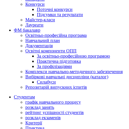
Конкурси
Поточні конкурси
Підсумки та результати
Майстер-класи
Лауреати
ФМ бакалавр
Освітньо-професійна програма
Навчальний план
Документація
Освітні компоненти ОПП
За освітньо-професійною програмою
Практична підготовка
За профілізаціями
Комплекси навчально-методичного забезпечення
Вибіркові навчальні дисципліни (каталог)
Силабуси
Репозитарій випускних іспитів
Студентам
графік навчального процесу
розклад занять
рейтинг успішності студентів
розклад екзаменів
Критерії
Практика