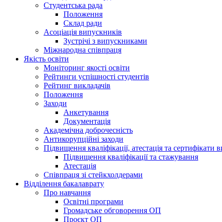
Студентська рада
Положення
Склад ради
Асоціація випускників
Зустрічі з випускниками
Міжнародна співпраця
Якість освіти
Моніторинг якості освіти
Рейтинги успішності студентів
Рейтинг викладачів
Положення
Заходи
Анкетування
Документація
Академічна доброчесність
Антикорупційні заходи
Підвищення кваліфікації, атестація та сертифікати в
Підвищення кваліфікації та стажування
Атестація
Співпраця зі стейкхолдерами
Відділення бакалаврату
Про навчання
Освітні програми
Громадське обговорення ОП
Проєкт ОП