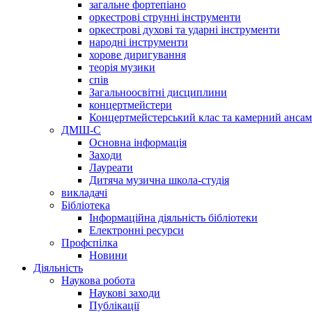
загальне фортепіано
оркестрові струнні інструменти
оркестрові духові та ударні інструменти
народні інструменти
хорове диригування
теорія музики
спів
Загальноосвітні дисциплини
концертмейстери
Концертмейстерський клас та камерний анса
ДМШ-С
Основна інформація
Заходи
Лауреати
Дитяча музична школа-студія
викладачі
Бібліотека
Інформаційна діяльність бібліотеки
Електронні ресурси
Профспілка
Новини
Діяльність
Наукова робота
Наукові заходи
Публікації