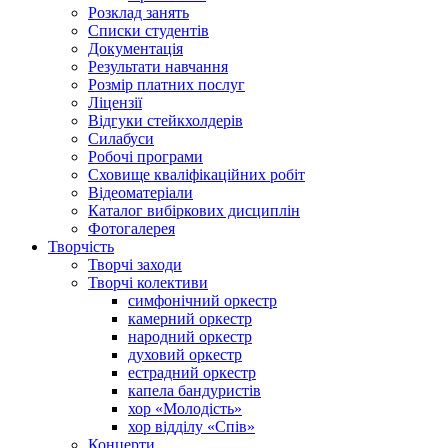
Розклад занять
Списки студентів
Документація
Результати навчання
Розмір платних послуг
Ліцензії
Відгуки стейкхолдерів
Силабуси
Робочі програми
Сховище кваліфікаційних робіт
Відеоматеріали
Каталог вибіркових дисциплін
Фотогалерея
Творчість
Творчі заходи
Творчі колективи
симфонічний оркестр
камерний оркестр
народний оркестр
духовий оркестр
естрадний оркестр
капела бандуристів
хор «Молодість»
хор відділу «Спів»
Концерти