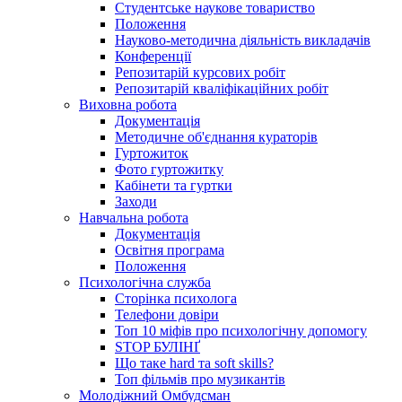
Студентське наукове товариство
Положення
Науково-методична діяльність викладачів
Конференції
Репозитарій курсових робіт
Репозитарій кваліфікаційних робіт
Виховна робота
Документація
Методичне об'єднання кураторів
Гуртожиток
Фото гуртожитку
Кабінети та гуртки
Заходи
Навчальна робота
Документація
Освітня програма
Положення
Психологічна служба
Сторінка психолога
Телефони довіри
Топ 10 міфів про психологічну допомогу
STOP БУЛІНҐ
Що таке hard та soft skills?
Топ фільмів про музикантів
Молодіжний Омбудсман